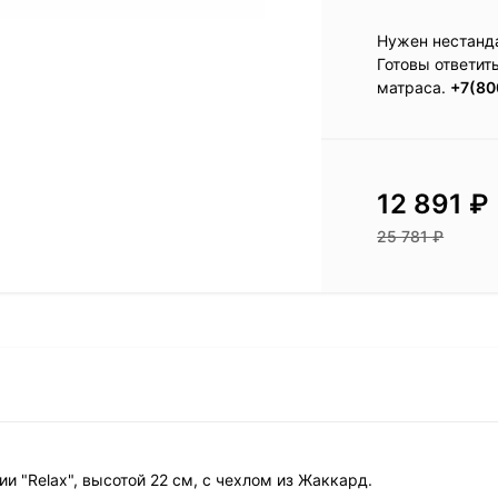
Нужен нестанд
Готовы ответит
матраса.
+7(80
12 891
₽
25 781
₽
и "Relax", высотой 22 см, с чехлом из Жаккард.