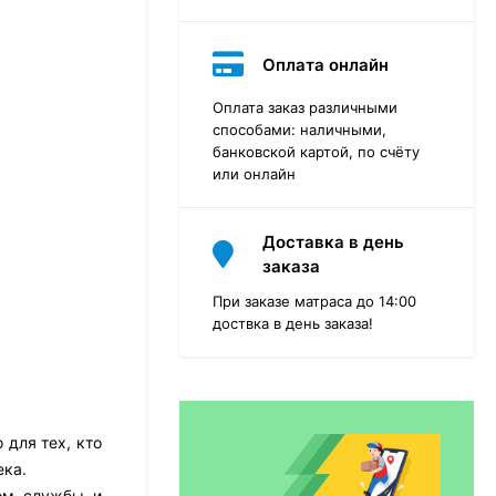
Оплата онлайн
Оплата заказ различными
способами: наличными,
банковской картой, по счёту
или онлайн
Доставка в день
заказа
При заказе матраса до 14:00
доствка в день заказа!
Матрас Dimax Практик
Чип Ролл 18 Массаж
для тех, кто
12 468
₽
9 351
₽
ека.
ком службы и