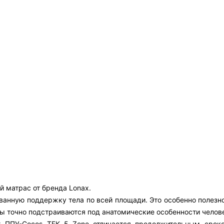
 матрас от бренда Lonax.
анную поддержку тела по всей площади. Это особенно полезно 
ны точно подстраиваются под анатомические особенности челов
ax ППУ-Cocos TFK 5 Zone отличается продолжительным сро