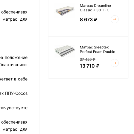
Матрас Dreamline
Classic + 30 TFK
 обеспечивая
8 673
₽
 матрас для
Матрас Sleeptek
Perfect Foam Double
ое положение
27 420
₽
бласти спины
13 710
₽
етает в себе
Матрас Vitaflex Foam
lax ППУ-Cocos
Roll 15
6 954
₽
почувствуете
 обеспечивая
 матрас для
Матрас Materlux Rimini