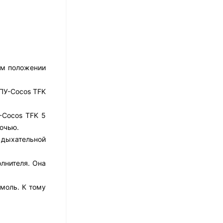
17 526
₽
14 021
₽
Матрас Dimax Практик
ом положении
Чип Ролл 18 Массаж
12 468
₽
ППУ-Cocos TFK
9 351
₽
-Cocos TFK 5
очью.
Матрас Vitaflex Foam
й дыхательной
Relax Cocos
7 692
₽
лнителя. Она
моль. К тому
Матрас Vitaflex Foam
Light Relax Cocos