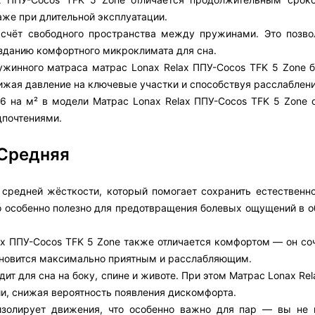
же при длительной эксплуатации.
 счёт свободного пространства между пружинами. Это позво
созданию комфортного микроклимата для сна.
ужинного матраса матрас Lonax Relax ППУ-Cocos TFK 5 Zone б
нижая давление на ключевые участки и способствуя расслаблен
6 на м² в модели Матрас Lonax Relax ППУ-Cocos TFK 5 Zone 
дпочтениями.
 Средняя
 средней жёсткости, который помогает сохранить естественн
о особенно полезно для предотвращения болевых ощущений в о
x ППУ-Cocos TFK 5 Zone также отличается комфортом — он соч
тановится максимально приятным и расслабляющим.
ит для сна на боку, спине и животе. При этом Матрас Lonax Re
и, снижая вероятность появления дискомфорта.
изолирует движения, что особенно важно для пар — вы не 