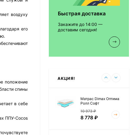
Быстрая доставка
ляет воздуху
Матрас Vitaflex Foam
Relax Cocos
Закажите до 14:00 —
7 692
₽
лагодаря его
доставим сегодня!
ию.
обеспечивают
Матрас Vitaflex Foam
Light Relax Cocos
5 458
₽
АКЦИЯ!
ое положение
бласти спины
Матрас Dimax Оптима
Ролл Софт
етает в себе
10 973
₽
8 778
₽
lax ППУ-Cocos
почувствуете