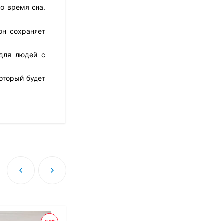
5 458
₽
о время сна.
он сохраняет
Матрас Dimax Оптима
 для людей с
Ролл Софт
10 973
₽
8 778
₽
оторый будет
Матрас Dreamline
Classic + 30 TFK
8 673
₽
Матрас Sleeptek
Perfect Foam Double
27 420
₽
13 710
₽