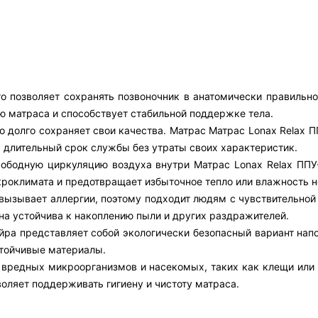
то позволяет сохранять позвоночник в анатомически правильн
ю матраса и способствует стабильной поддержке тела.
 долго сохраняет свои качества. Матрас Матрас Lonax Relax 
а длительный срок службы без утраты своих характеристик.
свободную циркуляцию воздуха внутри Матрас Lonax Relax ППУ
роклимата и предотвращает избыточное тепло или влажность н
е вызывает аллергии, поэтому подходит людям с чувствительно
на устойчива к накоплению пыли и других раздражителей.
йра представляет собой экологически безопасный вариант напо
тойчивые материалы.
 вредных микроорганизмов и насекомых, таких как клещи или 
воляет поддерживать гигиену и чистоту матраса.