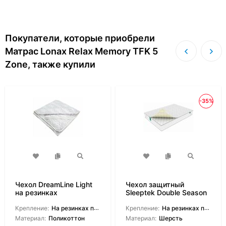
Покупатели, которые приобрели
Матрас Lonax Relax Memory TFK 5
Zone, также купили
-35%
Чехол DreamLine Light
Чехол защитный
на резинках
Sleeptek Double Season
Крепление:
На резинках по углам
Крепление:
На резинках по углам
Материал:
Поликоттон
Материал:
Шерсть