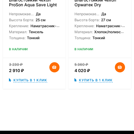
ProSon Aqua Save Light
Орматек Dry
S
Непромокаемый:
Да
Непромокаемый:
Да
Высота борта:
25 см
Высота борта:
27 см
Крепление:
Наматрасник-чехол
Крепление:
Наматрасник-чехол
Материал:
Тенсель
Материал:
Хлопок/полиэстер
Толщина:
Тонкий
Толщина:
Тонкий
В НАЛИЧИИ
В НАЛИЧИИ
3 230
₽
5 360
₽
2 910
₽
4 020
₽
КУПИТЬ В 1 КЛИК
КУПИТЬ В 1 КЛИК