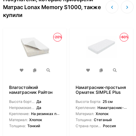
Матрас Lonax Memory S1000, также
купили
-20%
-60%
Влагостойкий
Наматрасник-простыня
наматрасник Райтон
Орматек SIMPLE Plus
Save
Double Pack
Высота борта на выбор:
Да
Высота борта:
25 см
Непромокаемый:
Да
Крепление:
Наматрасник-чехол
Крепление:
На резинках по углам
Материал:
Хлопок
Материал:
Хлопок
Толщина:
Стеганый
Толщина:
Тонкий
Страна производитель:
Россия