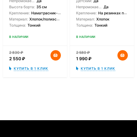
Непромокаемый:
Да
Детский:
Да
Высота борта:
35 см
Непромокаемый:
Да
Крепление:
Наматрасник-чехол
Крепление:
На резинках по углам
Материал:
Хлопок/полиэстер
Материал:
Хлопок
Толщина:
Тонкий
Толщина:
Тонкий
В НАЛИЧИИ
В НАЛИЧИИ
2 830
₽
2 580
₽
2 550
₽
1 990
₽
КУПИТЬ В 1 КЛИК
КУПИТЬ В 1 КЛИК