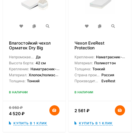
Влагостойкий чехол
Чехол EveRest
Орматек Dry Big
Protection
Непромокаемый:
Да
Крепление:
Наматрасник-чехол
Высота борта:
42 см
Материал:
Поликоттон
Крепление:
Наматрасник-чехол
Толщина:
Тонкий
Материал:
Хлопок/полиэстер
Страна производитель:
Россия
Толщина:
Тонкий
Производитель:
EveRest
В НАЛИЧИИ
В НАЛИЧИИ
6 950
₽
2 561
₽
4 520
₽
КУПИТЬ В 1 КЛИК
КУПИТЬ В 1 КЛИК