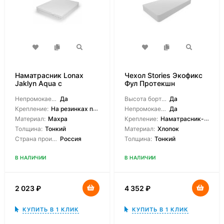
Наматрасник Lonax
Чехол Stories Экофикс
Jaklyn Aqua с
Фул Протекшн
резинками
Непромокаемый:
Да
Высота борта на выбор:
Да
Крепление:
На резинках по углам
Непромокаемый:
Да
Материал:
Махра
Крепление:
Наматрасник-чехол, На молнии
Толщина:
Тонкий
Материал:
Хлопок
Страна производитель:
Россия
Толщина:
Тонкий
В НАЛИЧИИ
В НАЛИЧИИ
2 023
₽
4 352
₽
КУПИТЬ В 1 КЛИК
КУПИТЬ В 1 КЛИК