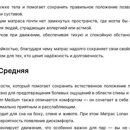
ржке тела и помогает сохранить правильное положение позво
и суставов.
ции матраса почти нет замкнутых пространств, где могла бы 
ля людей, страдающих аллергией или астмой.
ков при движении, обеспечивая тихую и спокойную обстано
костью, благодаря чему матрас надолго сохраняет свои свойс
м для тех, кто ценит надёжность и долговечность.
 Средняя
сти, который помогает сохранить естественное положение п
езно для предотвращения болевых ощущений в области спины и 
am Medium также отличается комфортом — он сочетает в себе
симально приятным и расслабляющим.
дит для сна на боку, спине и животе. При этом Матрас Lonax
ероятность появления дискомфорта.
изолирует движения, что особенно важно для пар — вы не 