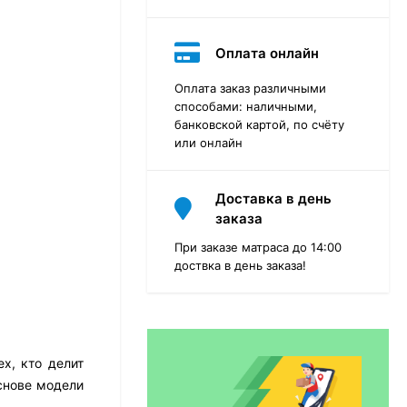
Оплата онлайн
Оплата заказ различными
способами: наличными,
банковской картой, по счёту
или онлайн
Доставка в день
заказа
При заказе матраса до 14:00
доствка в день заказа!
Матрас Dimax Практик
Чип Ролл 18 Массаж
х, кто делит
12 468
₽
9 351
₽
снове модели