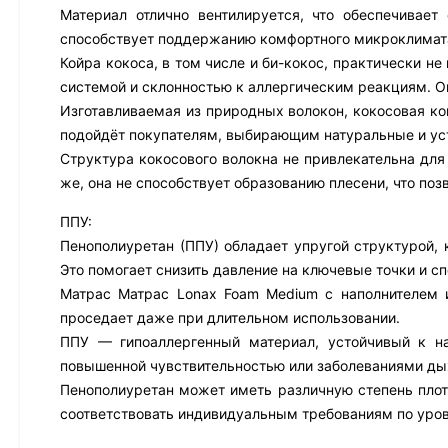
Материал отлично вентилируется, что обеспечивае
способствует поддержанию комфортного микроклимата
Койра кокоса, в том числе и би-кокос, практически н
системой и склонностью к аллергическим реакциям. О
Изготавливаемая из природных волокон, кокосовая ко
подойдёт покупателям, выбирающим натуральные и ус
Структура кокосового волокна не привлекательна для
же, она не способствует образованию плесени, что поз
ППУ:
Пенополиуретан (ППУ) обладает упругой структурой, 
Это помогает снизить давление на ключевые точки и с
Матрас Матрас Lonax Foam Medium с наполнителем и
проседает даже при длительном использовании.
ППУ — гипоаллергенный материал, устойчивый к н
повышенной чувствительностью или заболеваниями ды
Пенополиуретан может иметь различную степень плотн
соответствовать индивидуальным требованиям по уро