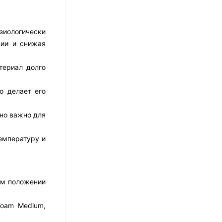
17 526
₽
14 021
₽
зиологически
нии и снижая
Матрас Dimax Практик
териал долго
Чип Ролл 18 Массаж
12 468
₽
о делает его
9 351
₽
нно важно для
Матрас Vitaflex Foam
емпературу и
Relax Cocos
7 692
₽
ом положении
Матрас Vitaflex Foam
Foam Medium,
Light Relax Cocos