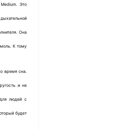
5 458
₽
 Medium. Это
й дыхательной
Матрас Dimax Оптима
лнителя. Она
Ролл Софт
10 973
₽
8 778
₽
моль. К тому
Матрас Dreamline
о время сна.
Classic + 30 TFK
8 673
₽
ругость и не
 для людей с
Матрас Sleeptek
Perfect Foam Double
оторый будет
27 420
₽
13 710
₽