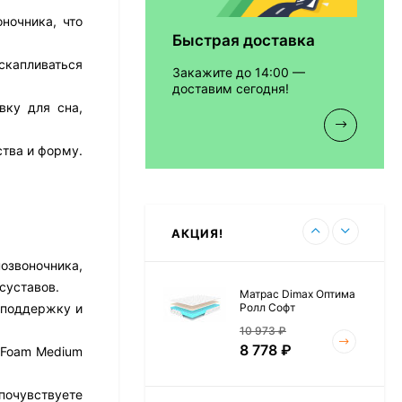
ночника, что
Быстрая доставка
Матрас Vitaflex Foam
Relax Cocos
скапливаться
Закажите до 14:00 —
7 692
₽
доставим сегодня!
вку для сна,
тва и форму.
Матрас Vitaflex Foam
Light Relax Cocos
5 458
₽
АКЦИЯ!
озвоночника,
суставов.
Матрас Dimax Оптима
Ролл Софт
 поддержку и
10 973
₽
8 778
₽
 Foam Medium
почувствуете