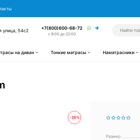
такты
+7(800)600-68-72
я улица, 54с2
с 8:00 до 22:00
трасы на диван
Тонкие матрасы
Наматрасники
m
-25%
Размер