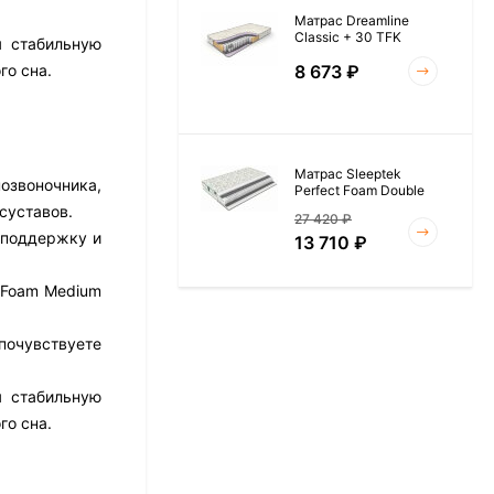
Матрас Dreamline
Classic + 30 TFK
я стабильную
8 673
₽
го сна.
Матрас Sleeptek
озвоночника,
Perfect Foam Double
суставов.
27 420
₽
 поддержку и
13 710
₽
 Foam Medium
Матрас Vitaflex Foam
почувствуете
Roll 15
6 954
₽
я стабильную
го сна.
Матрас Materlux Rimini