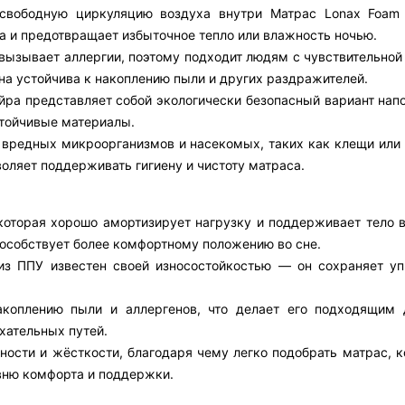
т свободную циркуляцию воздуха внутри Матрас Lonax Foam
 и предотвращает избыточное тепло или влажность ночью.
е вызывает аллергии, поэтому подходит людям с чувствительно
на устойчива к накоплению пыли и других раздражителей.
йра представляет собой экологически безопасный вариант напо
тойчивые материалы.
 вредных микроорганизмов и насекомых, таких как клещи или 
воляет поддерживать гигиену и чистоту матраса.
которая хорошо амортизирует нагрузку и поддерживает тело в
пособствует более комфортному положению во сне.
з ППУ известен своей износостойкостью — он сохраняет уп
акоплению пыли и аллергенов, что делает его подходящим
хательных путей.
ости и жёсткости, благодаря чему легко подобрать матрас, к
вню комфорта и поддержки.