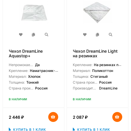
Чехол DreamLine
Чехол DreamLine Light
Aquastop+
на резинках
водонепроницаемый с
боковинами
Непромокаемый:
Да
Крепление:
На резинках по углам
Крепление:
Наматрасник-чехол
Материал:
Поликоттон
Материал:
Хлопок
Толщина:
Стеганый
Толщина:
Тонкий
Страна производитель:
Россия
Страна производитель:
Россия
Производитель:
DreamLine
В НАЛИЧИИ
В НАЛИЧИИ
2 446
₽
2 087
₽
КУПИТЬ В 1 КЛИК
КУПИТЬ В 1 КЛИК