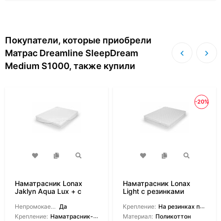
Покупатели, которые приобрели
Матрас Dreamline SleepDream
Medium S1000, также купили
-20%
Наматрасник Lonax
Наматрасник Lonax
Jaklyn Aqua Lux + с
Light с резинками
боковинами
Непромокаемый:
Да
Крепление:
На резинках по углам
Крепление:
Наматрасник-чехол
Материал:
Поликоттон