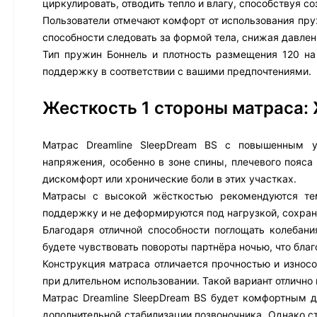
циркулировать, отводить тепло и влагу, способствуя 
Пользователи отмечают комфорт от использования пруж
способности следовать за формой тела, снижая давлен
Тип пружин Боннель и плотность размещения 120 на
поддержку в соответствии с вашими предпочтениями.
Жесткость 1 стороны матраса:
Матрас Dreamline SleepDream BS с повышенным у
напряжения, особенно в зоне спины, плечевого пояс
дискомфорт или хронические боли в этих участках.
Матрасы с высокой жёсткостью рекомендуются тем
поддержку и не деформируются под нагрузкой, сохра
Благодаря отличной способности поглощать колебан
будете чувствовать повороты партнёра ночью, что благ
Конструкция матраса отличается прочностью и износ
при длительном использовании. Такой вариант отлично
Матрас Dreamline SleepDream BS будет комфортным дл
дополнительной стабилизации позвоночника. Однако с