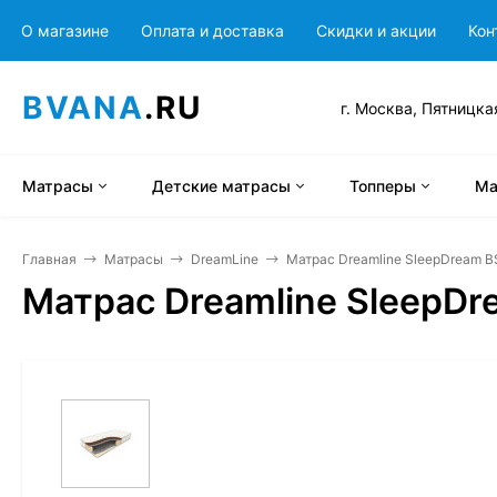
О магазине
Оплата и доставка
Скидки и акции
Кон
BVANA
.RU
г. Москва, Пятницка
Матрасы
Детские матрасы
Топперы
Ма
Главная
Матрасы
DreamLine
Матрас Dreamline SleepDream B
Матрас Dreamline SleepDr