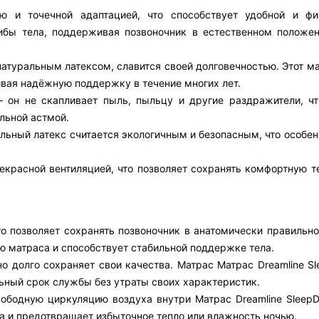
ью и точечной адаптацией, что способствует удобной и фи
гибы тела, поддерживая позвоночник в естественном положе
атуральным латексом, славится своей долговечностью. Этот м
ивая надёжную поддержку в течение многих лет.
 он не скапливает пыль, пыльцу и другие раздражители, чт
льной астмой.
льный латекс считается экологичным и безопасным, что особе
екрасной вентиляцией, что позволяет сохранять комфортную т
то позволяет сохранять позвоночник в анатомически правильн
ю матраса и способствует стабильной поддержке тела.
о долго сохраняет свои качества. Матрас Матрас Dreamline Sl
ьный срок службы без утраты своих характеристик.
вободную циркуляцию воздуха внутри Матрас Dreamline SleepD
 и предотвращает избыточное тепло или влажность ночью.