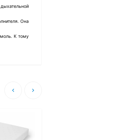
й дыхательной
лнителя. Она
Матрас Dimax Оптима
Ролл Софт
моль. К тому
10 973
₽
8 778
₽
Матрас Dreamline
Classic + 30 TFK
8 673
₽
Матрас Sleeptek
Perfect Foam Double
27 420
₽
13 710
₽