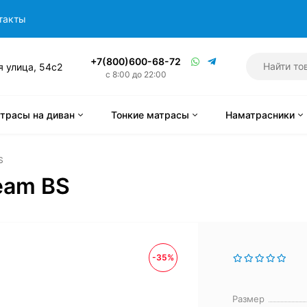
такты
+7(800)600-68-72
я улица, 54с2
с 8:00 до 22:00
трасы на диван
Тонкие матрасы
Наматрасники
S
eam BS
-35%
Размер