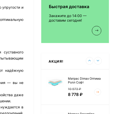
Быстрая доставка
о упругости и
Матрас Vitaflex Foam
Relax Cocos
Закажите до 14:00 —
7 692
₽
 оптимальную
доставим сегодня!
Матрас Vitaflex Foam
Light Relax Cocos
 суставного
5 458
₽
испытывающим
АКЦИЯ!
ают надёжную
Матрас Dimax Оптима
Ролл Софт
ения — вы не
10 973
₽
8 778
₽
войства даже
шении.
 нуждается в
редпочтений,
Матрас Dreamline