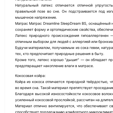
Натуральный латекс отличается отличной упругост
правильной позе во сне. Он подстраивается под из
мышечное напряжение.
Матрас Матрас Dreamline SleepDream BS, оснащённый н
сохраняет форму и ортопедические свойства, обеспеч
Латекс природного происхождения гипоаллергенен —
отличным выбором для людей с аллергией или бронхиа
Будучи материалом, получаемым из сока гевеи, натура
тех, кто предпочитает природные решения в быту.
Кроме того, латекс хорошо "дышит" — он обладает пр
предотвращает накопление влаги в матрасе.
Кокосовая койра:
Койра из кокоса отличается природной твёрдостью, ч
во время сна. Такой материал препятствует проседани
Благодаря высокой износостойкости кокосовое волокн
усиленный кокосовой прослойкой, рассчитан на длител
Материал отлично вентилируется, что обеспечивает с
способствует поддержанию комфортного микроклимата