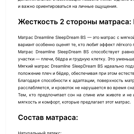
и важно ориентироваться на личные ощущения.
Жесткость 2 стороны матраса:
Матрас Dreamline SleepDream BS — это матрас с мягк
вариант особенно оценят те, кто любит эффект лёгкого
Матрас Dreamline SleepDream BS способствует равн
участки — плечи, бёдра и грудную клетку. Это уменьш
Мягкий матрас Dreamline SleepDream BS идеально подх
положение плеч и бёдер, обеспечивая при этом естест
Благодаря способности к адаптации, поверхность мат
расслабляется, и кровоток не нарушается во время сна
Тем, кто предпочитает сон на спине или животе и не
мягкость и комфорт, которые предлагает этот матрас.
Состав матраса:
Натуральный латекс: