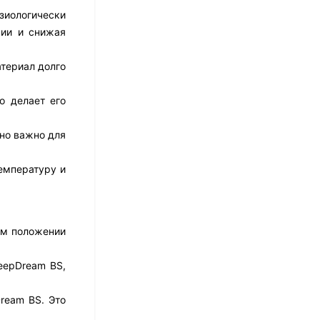
17 526
₽
зиологически
14 021
₽
нии и снижая
атериал долго
Матрас Dimax Практик
Чип Ролл 18 Массаж
о делает его
12 468
₽
9 351
₽
нно важно для
емпературу и
Матрас Vitaflex Foam
Relax Cocos
7 692
₽
ом положении
eepDream BS,
Матрас Vitaflex Foam
Light Relax Cocos
ream BS. Это
5 458
₽