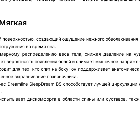
 Мягкая
ой поверхностью, создающий ощущение нежного обволакивания и
 погружения во время сна.
омерному распределению веса тела, снижая давление на чу
ает вероятность появления болей и снимает мышечное напряже
одит для тех, кто спит на боку: он поддерживает анатомичес
венное выравнивание позвоночника.
рас Dreamline SleepDream BS способствует лучшей циркуляции 
.
 испытывает дискомфорта в области спины или суставов, такж