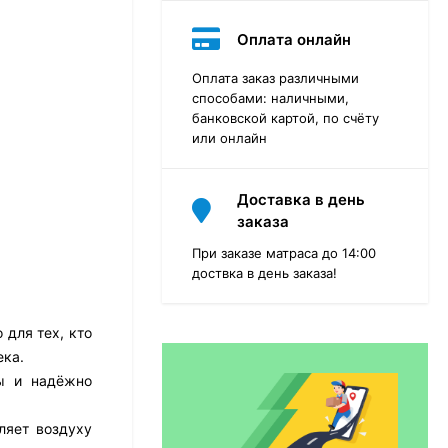
Оплата онлайн
Оплата заказ различными
способами: наличными,
банковской картой, по счёту
или онлайн
Доставка в день
заказа
При заказе матраса до 14:00
доствка в день заказа!
для тех, кто
Матрас Dimax Практик
Чип Ролл 18 Массаж
ека.
бы и надёжно
12 468
₽
9 351
₽
ляет воздуху