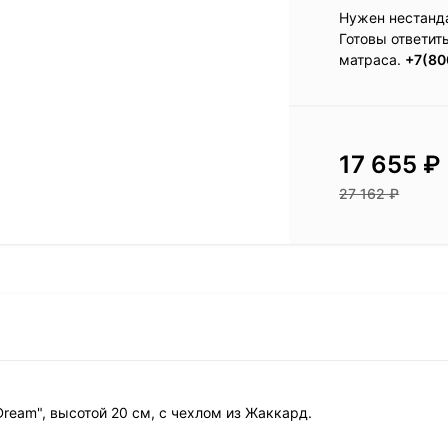
Нужен нестанд
Готовы ответит
матраса.
+7(80
17 655
₽
27 162
₽
Dream", высотой 20 см, с чехлом из Жаккард.