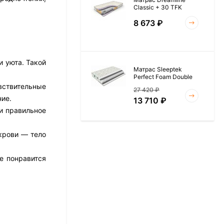
Classic + 30 TFK
8 673
₽
 уюта. Такой
Матрас Sleeptek
Perfect Foam Double
вствительные
27 420
₽
ние.
13 710
₽
ки правильное
крови — тело
Матрас Vitaflex Foam
Roll 15
е понравится
6 954
₽
Матрас Materlux Rimini