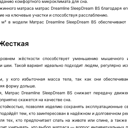
созданию комфортного микроклимата для сна.
инного матраса матрас Dreamline SleepDream BS благодаря ег
ие на ключевые участки и способствуя расслаблению.
 м² в модели Матрас Dreamline SleepDream BS обеспечивают
 Жесткая
ровнем жёсткости способствует уменьшению мышечного и
а и шеи. Такой вариант идеально подходит людям, регулярно 
, у кого избыточная масса тела, так как они обеспечив
няя форму дольше.
ия, Матрас Dreamline SleepDream BS снижает передачу движ
оприятно скажется на качестве сна.
остойкостью, позволяя изделию сохранять эксплуатационные с
 подойдёт тем, кто заинтересован в надёжном и долговечном ре
я тех, кто предпочитает спать на животе или спине, а также
тоит учитывать, что выбор матраса — вопрос индивидуальных п