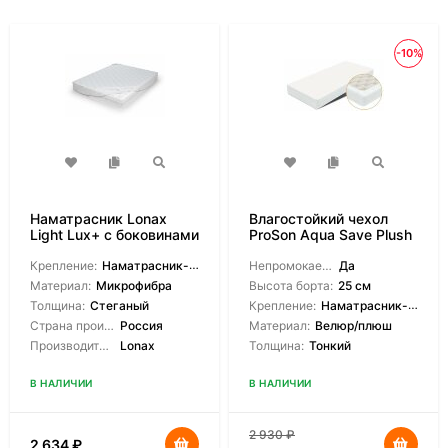
-10%
Наматрасник Lonax
Влагостойкий чехол
Light Lux+ с боковинами
ProSon Aqua Save Plush
S
Крепление:
Наматрасник-чехол
Непромокаемый:
Да
Материал:
Микрофибра
Высота борта:
25 см
Толщина:
Стеганый
Крепление:
Наматрасник-чехол
Страна производитель:
Россия
Материал:
Велюр/плюш
Производитель:
Lonax
Толщина:
Тонкий
В НАЛИЧИИ
В НАЛИЧИИ
2 930
₽
2 634
₽