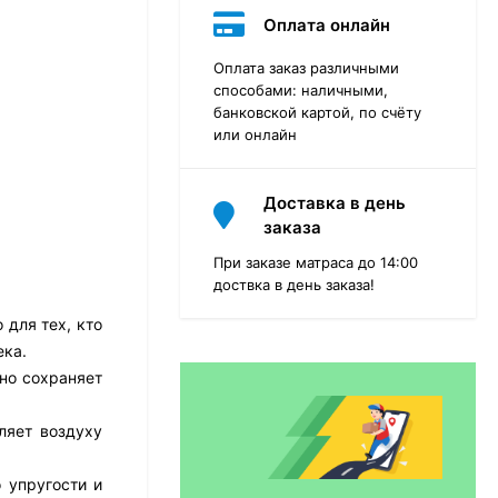
Оплата онлайн
Оплата заказ различными
способами: наличными,
банковской картой, по счёту
или онлайн
Доставка в день
заказа
При заказе матраса до 14:00
доствка в день заказа!
для тех, кто
ека.
Матрас Dimax Практик
Чип Ролл 18 Массаж
но сохраняет
12 468
₽
9 351
₽
ляет воздуху
 упругости и