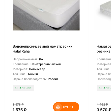
Водонепроницаемый наматрасник
Наматра
Halal Raha
резинк
Непромокаемый:
Да
Креплени
Крепление:
Наматрасник-чехол
Материал
Материал:
Полиэстер
Толщина:
Толщина:
Тонкий
Страна п
Страна производитель:
Россия
Производ
В НАЛИЧИИ
В НАЛИ
3 578
₽
4 462
₽
КУПИТЬ
1 575
₽
3 570