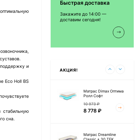
Быстрая доставка
Матрас Vitaflex Foam
Relax Cocos
 оптимальную
Закажите до 14:00 —
7 692
₽
доставим сегодня!
Матрас Vitaflex Foam
озвоночника,
Light Relax Cocos
суставов.
5 458
₽
 поддержку и
АКЦИЯ!
e Eco Holl BS
Матрас Dimax Оптима
Ролл Софт
почувствуете
10 973
₽
8 778
₽
я стабильную
го сна.
Матрас Dreamline
Classic + 30 TFK