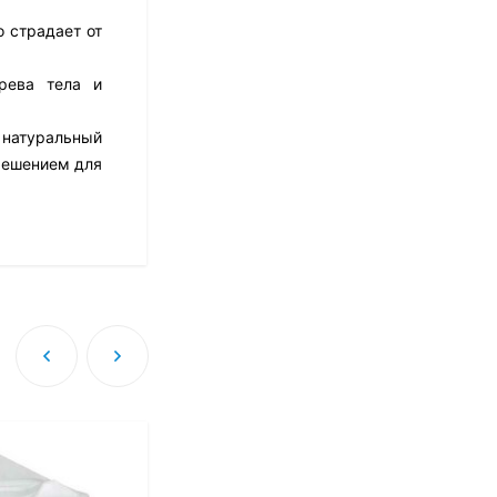
14 021
₽
 страдает от
грева тела и
Матрас Dimax Практик
Чип Ролл 18 Массаж
 натуральный
12 468
₽
 решением для
9 351
₽
Матрас Vitaflex Foam
Relax Cocos
7 692
₽
Матрас Vitaflex Foam
Light Relax Cocos
5 458
₽
-10