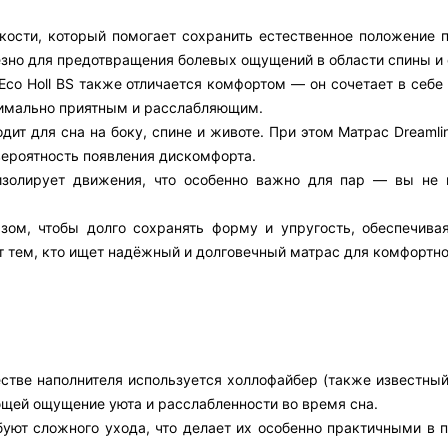
кости, который помогает сохранить естественное положение п
езно для предотвращения болевых ощущений в области спины и 
Eco Holl BS также отличается комфортом — он сочетает в себе
симально приятным и расслабляющим.
ит для сна на боку, спине и животе. При этом Матрас Dreamlin
ероятность появления дискомфорта.
изолирует движения, что особенно важно для пар — вы не 
азом, чтобы долго сохранять форму и упругость, обеспечива
т тем, кто ищет надёжный и долговечный матрас для комфортно
честве наполнителя используется холлофайбер (также известный
ющей ощущение уюта и расслабленности во время сна.
буют сложного ухода, что делает их особенно практичными в 