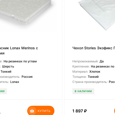
сник Lonax Merinos с
Чехол Stories Экофикс 
ами
е:
На резинках по углам
Непромокаемый:
Да
:
Шерсть
Крепление:
На резинках по
Тонкий
Материал:
Хлопок
роизводитель:
Россия
Толщина:
Тонкий
итель:
Lonax
Страна производитель:
Рос
ЧИИ
В НАЛИЧИИ
1 897
₽
КУПИТЬ
₽