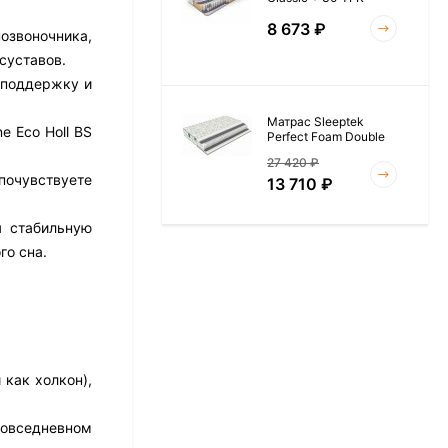
8 673
₽
озвоночника,
суставов.
 поддержку и
Матрас Sleeptek
e Eco Holl BS
Perfect Foam Double
27 420
₽
почувствуете
13 710
₽
я стабильную
го сна.
Матрас Vitaflex Foam
Roll 15
6 954
₽
 как холкон),
Матрас Materlux Rimini
повседневном
17 526
₽