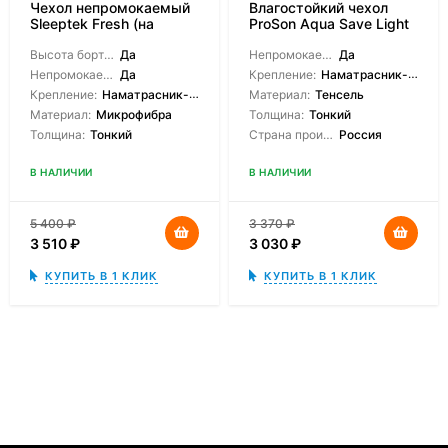
Чехол непромокаемый
Влагостойкий чехол
Sleeptek Fresh (на
ProSon Aqua Save Light
молнии)
Top
Высота борта на выбор:
Да
Непромокаемый:
Да
Непромокаемый:
Да
Крепление:
Наматрасник-чехол
Крепление:
Наматрасник-чехол, На молнии
Материал:
Тенсель
Материал:
Микрофибра
Толщина:
Тонкий
Толщина:
Тонкий
Страна производитель:
Россия
В НАЛИЧИИ
В НАЛИЧИИ
5 400
₽
3 370
₽
3 510
₽
3 030
₽
КУПИТЬ В 1 КЛИК
КУПИТЬ В 1 КЛИК