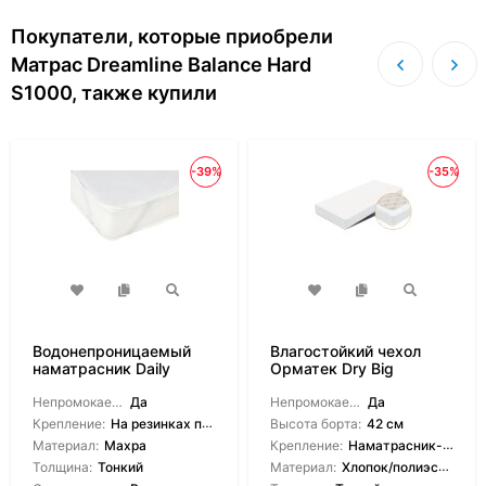
Покупатели, которые приобрели
Матрас Dreamline Balance Hard
S1000, также купили
-39%
-35%
Водонепроницаемый
Влагостойкий чехол
наматрасник Daily
Орматек Dry Big
Cover
Непромокаемый:
Да
Непромокаемый:
Да
Крепление:
На резинках по углам
Высота борта:
42 см
Материал:
Махра
Крепление:
Наматрасник-чехол
Толщина:
Тонкий
Материал:
Хлопок/полиэстер