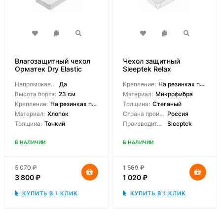
Влагозащитный чехол
Чехол защитный
Орматек Dry Elastic
Sleeptek Relax
Непромокаемый:
Да
Крепление:
На резинках по углам
Высота борта:
23 см
Материал:
Микрофибра
Крепление:
На резинках по углам
Толщина:
Стеганый
Материал:
Хлопок
Страна производитель:
Россия
Толщина:
Тонкий
Производитель:
Sleeptek
В НАЛИЧИИ
В НАЛИЧИИ
5 070
₽
1 569
₽
3 800
₽
1 020
₽
КУПИТЬ В 1 КЛИК
КУПИТЬ В 1 КЛИК