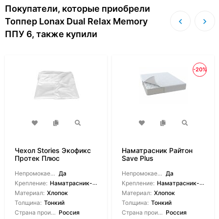
Покупатели, которые приобрели
Топпер Lonax Dual Relax Memory
ППУ 6, также купили
-20%
Чехол Stories Экофикс
Наматрасник Райтон
Протек Плюс
Save Plus
Непромокаемый:
Да
Непромокаемый:
Да
Крепление:
Наматрасник-чехол
Крепление:
Наматрасник-чехол
Материал:
Хлопок
Материал:
Хлопок
Толщина:
Тонкий
Толщина:
Тонкий
Страна производитель:
Россия
Страна производитель:
Россия