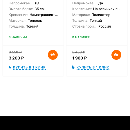
Непромокаемый:
Да
Непромокаемый:
Да
Высота борта:
35 см
Крепление:
На резинках по углам
Крепление:
Наматрасник-чехол
Материал:
Полиэстер
Материал:
Тенсель
Толщина:
Тонкий
Толщина:
Тонкий
Страна производитель:
Россия
В НАЛИЧИИ
В НАЛИЧИИ
3 550
₽
2 450
₽
3 200
₽
1 960
₽
КУПИТЬ В 1 КЛИК
КУПИТЬ В 1 КЛИК