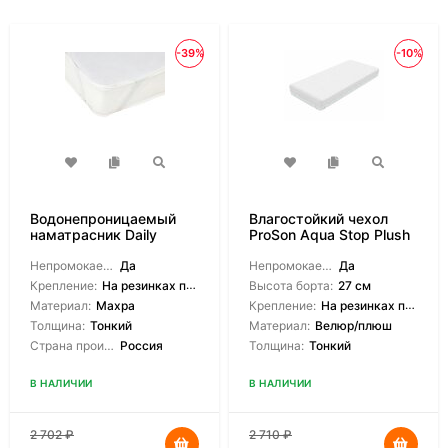
-39%
-10%
Водонепроницаемый
Влагостойкий чехол
наматрасник Daily
ProSon Aqua Stop Plush
Cover
Непромокаемый:
Да
Непромокаемый:
Да
Крепление:
На резинках по углам
Высота борта:
27 см
Материал:
Махра
Крепление:
На резинках по углам
Толщина:
Тонкий
Материал:
Велюр/плюш
Страна производитель:
Россия
Толщина:
Тонкий
В НАЛИЧИИ
В НАЛИЧИИ
2 702
₽
2 710
₽