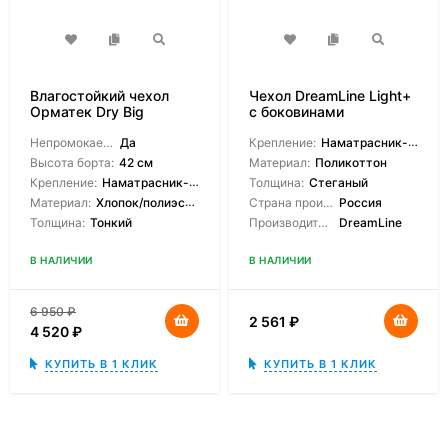
Влагостойкий чехол
Чехол DreamLine Light+
Орматек Dry Big
с боковинами
Непромокаемый:
Да
Крепление:
Наматрасник-чехол
Высота борта:
42 см
Материал:
Поликоттон
Крепление:
Наматрасник-чехол
Толщина:
Стеганый
Материал:
Хлопок/полиэстер
Страна производитель:
Россия
Толщина:
Тонкий
Производитель:
DreamLine
В НАЛИЧИИ
В НАЛИЧИИ
6 950
₽
2 561
₽
4 520
₽
КУПИТЬ В 1 КЛИК
КУПИТЬ В 1 КЛИК