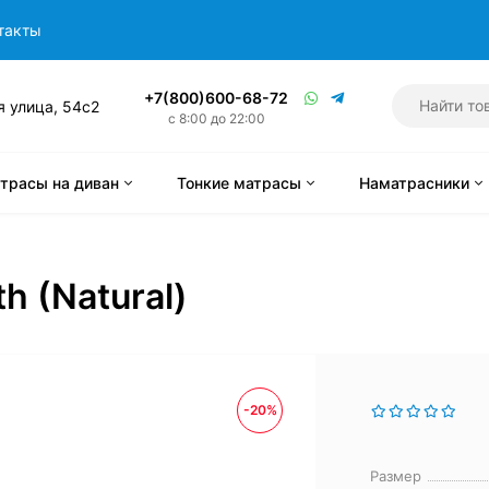
такты
+7(800)600-68-72
я улица, 54с2
с 8:00 до 22:00
трасы на диван
Тонкие матрасы
Наматрасники
h (Natural)
-20%
Размер