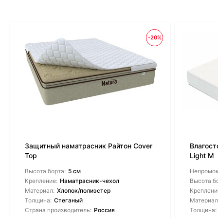
-20%
Защитный наматрасник Райтон Cover
Влагост
Top
Light M
Высота борта:
5 см
Непромо
Крепление:
Наматрасник-чехол
Высота б
Материал:
Хлопок/полиэстер
Креплени
Толщина:
Стеганый
Материал
Страна производитель:
Россия
Толщина: