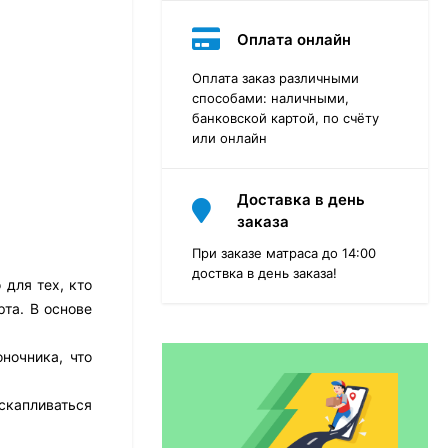
Оплата онлайн
Оплата заказ различными
способами: наличными,
банковской картой, по счёту
или онлайн
Доставка в день
заказа
При заказе матраса до 14:00
доствка в день заказа!
 для тех, кто
та. В основе
Матрас Dimax Практик
Чип Ролл 18 Массаж
ночника, что
12 468
₽
9 351
₽
скапливаться