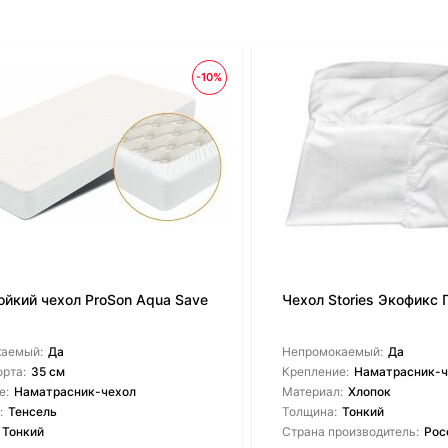
-10%
ойкий чехол ProSon Aqua Save
Чехол Stories Экофикс
каемый:
Да
Непромокаемый:
Да
орта:
35 см
Крепление:
Наматрасник-ч
е:
Наматрасник-чехол
Материал:
Хлопок
:
Тенсель
Толщина:
Тонкий
Тонкий
Страна производитель:
Рос