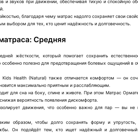
пов и звуков при движении, обеспечивая тихую и спокойную о
й.
костью, благодаря чему матрас надолго сохраняет свои свойс
чным выбором для тех, кто ценит надёжность и долговечность.
матраса: Средняя
редней жёсткости, который помогает сохранить естественн
о особенно полезно для предотвращения болевых ощущений в о
Kids Health (Natural) также отличается комфортом — он соч
тановится максимально приятным и расслабляющим.
ит для сна на боку, спине и животе. При этом Матрас Ормате
 снижая вероятность появления дискомфорта.
изолирует движения, что особенно важно для пар — вы не 
таким образом, чтобы долго сохранять форму и упругость,
ужбы. Он подойдёт тем, кто ищет надёжный и долговечный