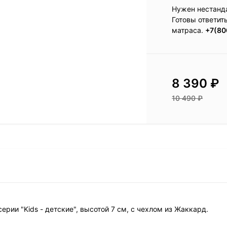
Нужен нестанд
Готовы ответит
матраса.
+7(80
8 390
₽
10 490
₽
серии "Kids - детские", высотой 7 см, с чехлом из Жаккард.