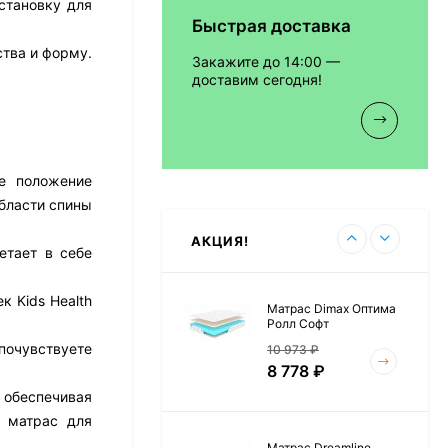
бстановку для
Быстрая доставка
Матрас Vitaflex Foam
Relax Cocos
тва и форму.
Закажите до 14:00 —
7 692
₽
доставим сегодня!
Матрас Vitaflex Foam
ое положение
Light Relax Cocos
бласти спины
5 458
₽
АКЦИЯ!
етает в себе
к Kids Health
Матрас Dimax Оптима
Ролл Софт
почувствуете
10 973
₽
8 778
₽
 обеспечивая
 матрас для
Матрас Dreamline