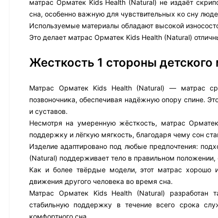
матрас Орматек Kids Health (Natural) не издаёт скри
сна, особенно важную для чувствительных ко сну люде
Используемые материалы обладают высокой износостой
Это делает матрас Орматек Kids Health (Natural) отли
Жесткость 1 стороны детского 
Матрас Орматек Kids Health (Natural) — матрас с
позвоночника, обеспечивая надёжную опору спине. Эт
и суставов.
Несмотря на умеренную жёсткость, матрас Орматек 
поддержку и лёгкую мягкость, благодаря чему сон с
Изделие адаптировано под любые предпочтения: подход
(Natural) поддерживает тело в правильном положении,
Как и более твёрдые модели, этот матрас хорошо 
движения другого человека во время сна.
Матрас Орматек Kids Health (Natural) разработан 
стабильную поддержку в течение всего срока сл
комфортного сна.