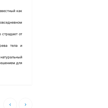
17 526
₽
14 021
₽
известный как
повседневном
Матрас Dimax Практик
Чип Ролл 18 Массаж
 страдает от
12 468
₽
9 351
₽
грева тела и
 натуральный
Матрас Vitaflex Foam
 решением для
Relax Cocos
7 692
₽
Матрас Vitaflex Foam
Light Relax Cocos
5 458
₽