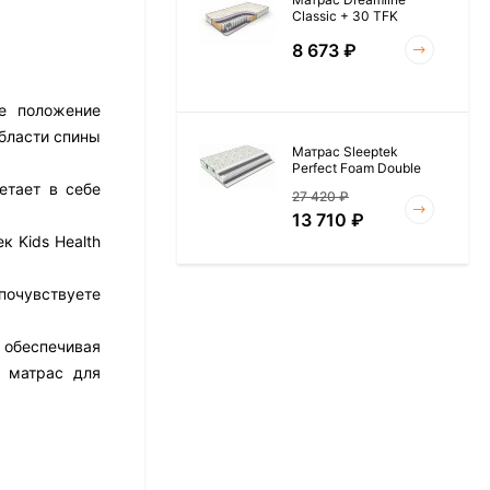
Classic + 30 TFK
8 673
₽
ое положение
бласти спины
Матрас Sleeptek
Perfect Foam Double
етает в себе
27 420
₽
13 710
₽
к Kids Health
почувствуете
Матрас Vitaflex Foam
Roll 15
 обеспечивая
6 954
₽
 матрас для
Матрас Materlux Rimini