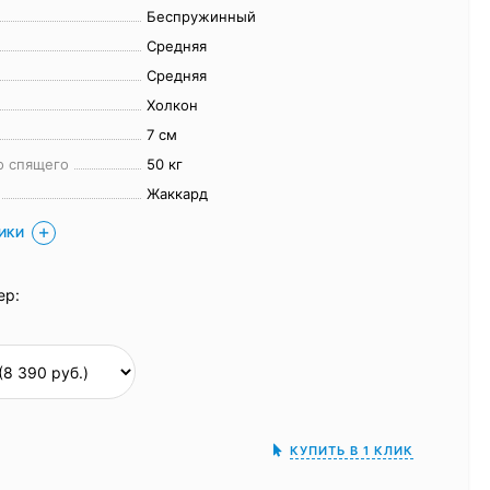
Беспружинный
Средняя
Средняя
Холкон
7 см
о спящего
50 кг
Жаккард
ТИКИ
ер:
КУПИТЬ В 1 КЛИК