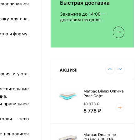
Быстрая доставка
скапливаться
Матрас Vitaflex Foam
Relax Cocos
Закажите до 14:00 —
7 692
₽
овку для сна,
доставим сегодня!
тва и форму.
Матрас Vitaflex Foam
Light Relax Cocos
5 458
₽
АКЦИЯ!
ания и уюта.
вствительные
Матрас Dimax Оптима
Ролл Софт
ние.
ки правильное
10 973
₽
8 778
₽
 крови — тело
е понравится
Матрас Dreamline
Classic + 30 TFK