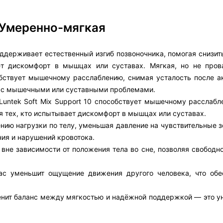
 Умеренно-мягкая
оддерживает естественный изгиб позвоночника, помогая снизит
ет дискомфорт в мышцах или суставах. Мягкая, но не про
обствует мышечному расслаблению, снимая усталость после ак
ей с мышечными или суставными проблемами.
Luntek Soft Mix Support 10 способствует мышечному расслабл
ля тех, кто испытывает дискомфорт в мышцах или суставах.
ию нагрузки по телу, уменьшая давление на чувствительные з
ния и нарушений кровотока.
о вне зависимости от положения тела во сне, позволяя свободн
рас уменьшит ощущение движения другого человека, что обе
 ценит баланс между мягкостью и надёжной поддержкой — это 