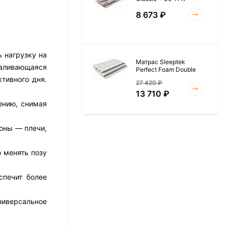
8 673
₽
ь нагрузку на
Матрас Sleeptek
валивающаяся
Perfect Foam Double
тивного дня.
27 420
₽
13 710
₽
ению, снимая
оны — плечи,
Матрас Vitaflex Foam
Roll 15
о менять позу
6 954
₽
спечит более
универсальное
Матрас Materlux Rimini
17 526
₽