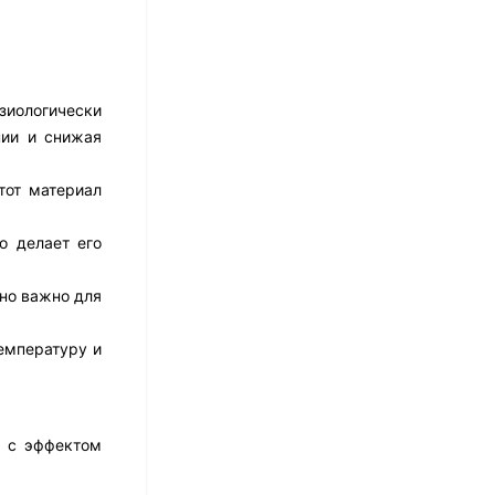
14 021
₽
Матрас Dimax Практик
зиологически
Чип Ролл 18 Массаж
нии и снижая
12 468
₽
9 351
₽
тот материал
о делает его
Матрас Vitaflex Foam
Relax Cocos
нно важно для
7 692
₽
емпературу и
Матрас Vitaflex Foam
Light Relax Cocos
а с эффектом
5 458
₽