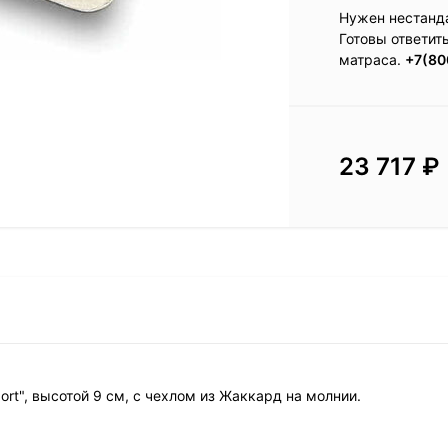
Нужен нестанд
Готовы ответит
матраса.
+7(80
23 717
₽
port", высотой 9 см, с чехлом из Жаккард на молнии.