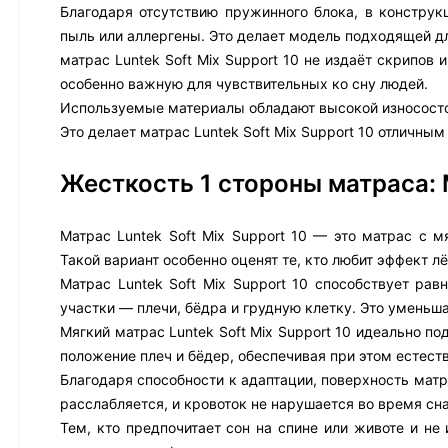
Благодаря отсутствию пружинного блока, в конструк
пыль или аллергены. Это делает модель подходящей д
матрас Luntek Soft Mix Support 10 не издаёт скрипов
особенно важную для чувствительных ко сну людей.
Используемые материалы обладают высокой износостой
Это делает матрас Luntek Soft Mix Support 10 отличны
Жесткость 1 стороны матраса:
Матрас Luntek Soft Mix Support 10 — это матрас с 
Такой вариант особенно оценят те, кто любит эффект л
Матрас Luntek Soft Mix Support 10 способствует ра
участки — плечи, бёдра и грудную клетку. Это уменьш
Мягкий матрас Luntek Soft Mix Support 10 идеально по
положение плеч и бёдер, обеспечивая при этом естест
Благодаря способности к адаптации, поверхность матр
расслабляется, и кровоток не нарушается во время сна
Тем, кто предпочитает сон на спине или животе и не