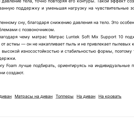
 давление тела, точно повторяя его контуры. Такой эффект со
ованную поддержку и уменьшая нагрузку на чувствительные з
енному сну, благодаря снижению давления на тело. Это особе
облемами с позвоночником.
агодаря чему матрас Матрас Luntek Soft Mix Support 10 под
от астмы — он не накапливает пыль и не привлекает пылевых 
 высокой износостойкостью и стабильностью формы, поэтому 
держки.
ry Foam лучше подбирать, ориентируясь на индивидуальные п
они создают.
диван
Матрасы на диван
Топперы
На диван
На кровать