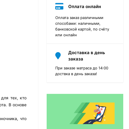
Оплата онлайн
Оплата заказ различными
способами: наличными,
банковской картой, по счёту
или онлайн
Доставка в день
заказа
При заказе матраса до 14:00
доствка в день заказа!
Матрас Dimax Практик
Чип Ролл 18 Массаж
для тех, кто
та. В основе
12 468
₽
9 351
₽
ночника, что