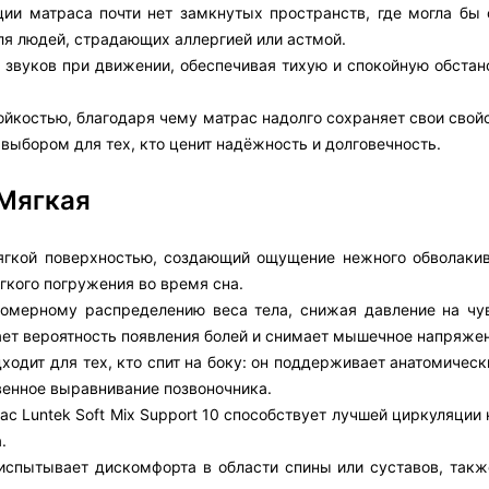
ции матраса почти нет замкнутых пространств, где могла бы 
ля людей, страдающих аллергией или астмой.
 и звуков при движении, обеспечивая тихую и спокойную обстан
костью, благодаря чему матрас надолго сохраняет свои свойс
м выбором для тех, кто ценит надёжность и долговечность.
 Мягкая
мягкой поверхностью, создающий ощущение нежного обволакив
ёгкого погружения во время сна.
вномерному распределению веса тела, снижая давление на чу
ает вероятность появления болей и снимает мышечное напряже
дходит для тех, кто спит на боку: он поддерживает анатомичес
венное выравнивание позвоночника.
ас Luntek Soft Mix Support 10 способствует лучшей циркуляции
.
 испытывает дискомфорта в области спины или суставов, такж