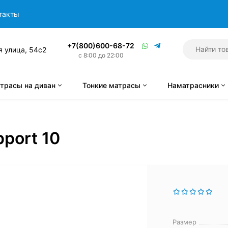
такты
+7(800)600-68-72
я улица, 54с2
с 8:00 до 22:00
трасы на диван
Тонкие матрасы
Наматрасники
pport 10
Размер