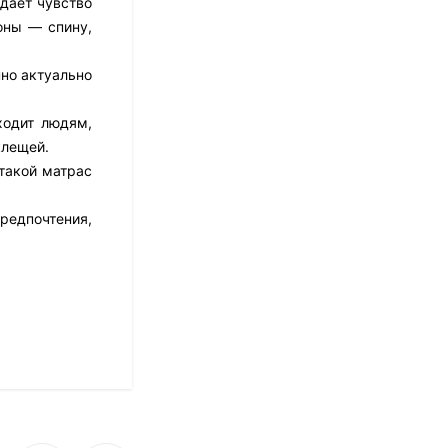
здает чувство
оны — спину,
Матрас Dimax Оптима
нно актуально
Ролл Софт
10 973
₽
8 778
₽
ходит людям,
клещей.
такой матрас
Матрас Dreamline
Classic + 30 TFK
редпочтения,
8 673
₽
Матрас Sleeptek
Perfect Foam Double
27 420
₽
13 710
₽