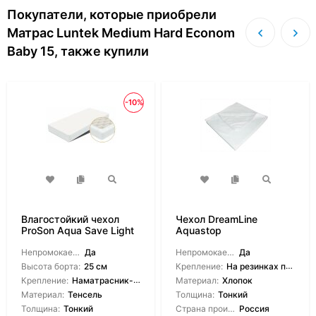
Покупатели, которые приобрели
Матрас Luntek Medium Hard Econom
Baby 15, также купили
-10%
Влагостойкий чехол
Чехол DreamLine
ProSon Aqua Save Light
Aquastop
S
водонепроницаемый на
Непромокаемый:
Да
резинках
Непромокаемый:
Да
Высота борта:
25 см
Крепление:
На резинках по углам
Крепление:
Наматрасник-чехол
Материал:
Хлопок
Материал:
Тенсель
Толщина:
Тонкий
Толщина:
Тонкий
Страна производитель:
Россия