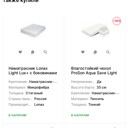
также купили
-10%
Наматрасник Lonax
Влагостойкий чехол
Light Lux+ с боковинами
ProSon Aqua Save Light
M
Крепление:
Наматрасник-чехол
Непромокаемый:
Да
Материал:
Микрофибра
Высота борта:
35 см
Толщина:
Стеганый
Крепление:
Наматрасник-чехол
Страна производитель:
Россия
Материал:
Тенсель
Производитель:
Lonax
Толщина:
Тонкий
В НАЛИЧИИ
В НАЛИЧИИ