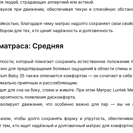
ля людей, страдающих аллергией или астмой.
звуков при движении, обеспечивая тихую и спокойную обстано
костью, благодаря чему матрас надолго сохраняет свои свойс
бором для тех, кто ценит надёжность и долговечность.
матраса: Средняя
кости, который помогает сохранить естественное положение п
езно для предотвращения болевых ощущений в области спины и 
ium Baby 25 также отличается комфортом — он сочетает в себе
симально приятным и расслабляющим.
ит для сна на боку, спине и животе. При этом Матрас Luntek M
ероятность появления дискомфорта.
изолирует движения, что особенно важно для пар — вы не 
азом, чтобы долго сохранять форму и упругость, обеспечива
т тем, кто ищет надёжный и долговечный матрас для комфортно