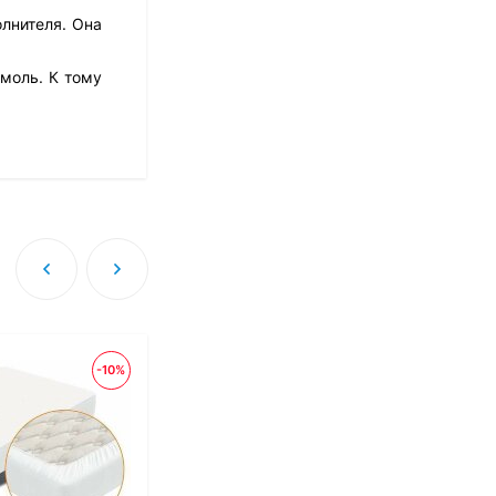
лнителя. Она
моль. К тому
Матрас Dimax Оптима
Ролл Софт
10 973
₽
8 778
₽
Матрас Dreamline
Classic + 30 TFK
8 673
₽
-10%
-10
Матрас Sleeptek
Perfect Foam Double
27 420
₽
13 710
₽