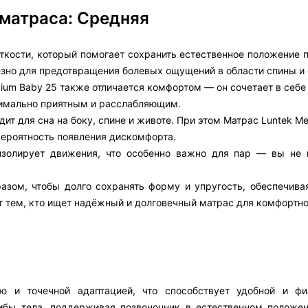
 матраса: Средняя
кости, который помогает сохранить естественное положение п
езно для предотвращения болевых ощущений в области спины и 
ium Baby 25 также отличается комфортом — он сочетает в себе
симально приятным и расслабляющим.
ит для сна на боку, спине и животе. При этом Матрас Luntek M
ероятность появления дискомфорта.
изолирует движения, что особенно важно для пар — вы не 
азом, чтобы долго сохранять форму и упругость, обеспечива
т тем, кто ищет надёжный и долговечный матрас для комфортно
ью и точечной адаптацией, что способствует удобной и фи
гибы тела, поддерживая позвоночник в естественном положе