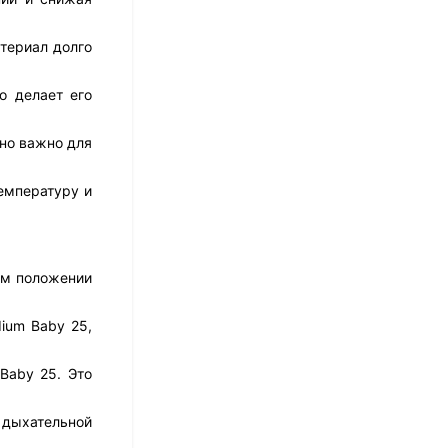
17 526
₽
14 021
₽
териал долго
о делает его
Матрас Dimax Практик
Чип Ролл 18 Массаж
нно важно для
12 468
₽
9 351
₽
емпературу и
Матрас Vitaflex Foam
Relax Cocos
ом положении
7 692
₽
ium Baby 25,
Baby 25. Это
Матрас Vitaflex Foam
Light Relax Cocos
й дыхательной
5 458
₽