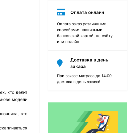
Оплата онлайн
Оплата заказ различными
способами: наличными,
банковской картой, по счёту
или онлайн
Доставка в день
заказа
При заказе матраса до 14:00
доствка в день заказа!
х, кто делит
снове модели
Матрас Dimax Практик
Чип Ролл 18 Массаж
ночника, что
12 468
₽
9 351
₽
скапливаться