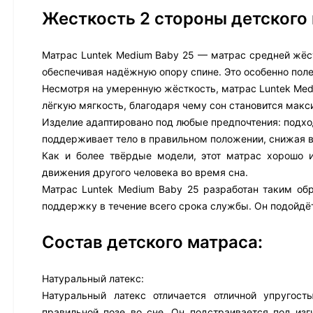
Жесткость 2 стороны детского
Матрас Luntek Medium Baby 25 — матрас средней жёст
обеспечивая надёжную опору спине. Это особенно пол
Несмотря на умеренную жёсткость, матрас Luntek Med
лёгкую мягкость, благодаря чему сон становится мак
Изделие адаптировано под любые предпочтения: подход
поддерживает тело в правильном положении, снижая в
Как и более твёрдые модели, этот матрас хорошо 
движения другого человека во время сна.
Матрас Luntek Medium Baby 25 разработан таким обр
поддержку в течение всего срока службы. Он подойдё
Состав детского матраса:
Натуральный латекс:
Натуральный латекс отличается отличной упругост
правильной позе во сне. Он подстраивается под из