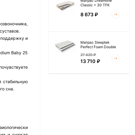
Матрас Dreamline
Classic + 30 TFK
8 673
₽
озвоночника,
суставов.
 поддержку и
Матрас Sleeptek
Perfect Foam Double
edium Baby 25
27 420
₽
13 710
₽
почувствуете
я стабильную
Матрас Vitaflex Foam
го сна.
Roll 15
6 954
₽
Матрас Materlux Rimini
зиологически
нии и снижая