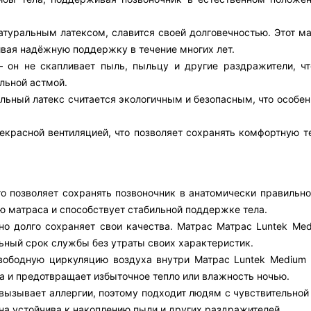
туральным латексом, славится своей долговечностью. Этот ма
ивая надёжную поддержку в течение многих лет.
 он не скапливает пыль, пыльцу и другие раздражители, чт
льной астмой.
льный латекс считается экологичным и безопасным, что особе
екрасной вентиляцией, что позволяет сохранять комфортную т
то позволяет сохранять позвоночник в анатомически правильн
ю матраса и способствует стабильной поддержке тела.
но долго сохраняет свои качества. Матрас Матрас Luntek Med
ьный срок службы без утраты своих характеристик.
свободную циркуляцию воздуха внутри Матрас Luntek Medium 
 и предотвращает избыточное тепло или влажность ночью.
е вызывает аллергии, поэтому подходит людям с чувствительно
на устойчива к накоплению пыли и других раздражителей.