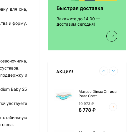
Быстрая доставка
вку для сна,
Матрас Vitaflex Foam
Relax Cocos
Закажите до 14:00 —
7 692
₽
тва и форму.
доставим сегодня!
Матрас Vitaflex Foam
Light Relax Cocos
озвоночника,
5 458
₽
суставов.
АКЦИЯ!
 поддержку и
edium Baby 25
Матрас Dimax Оптима
Ролл Софт
почувствуете
10 973
₽
8 778
₽
я стабильную
го сна.