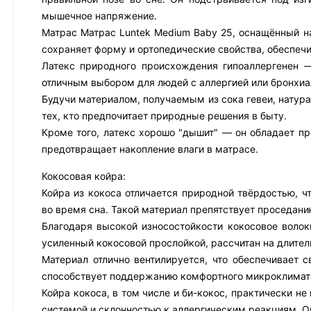
мышечное напряжение.
Матрас Матрас Luntek Medium Baby 25, оснащённый на
сохраняет форму и ортопедические свойства, обеспеч
Латекс природного происхождения гипоаллергенен —
отличным выбором для людей с аллергией или бронхиа
Будучи материалом, получаемым из сока гевеи, натура
тех, кто предпочитает природные решения в быту.
Кроме того, латекс хорошо "дышит" — он обладает пр
предотвращает накопление влаги в матрасе.
Кокосовая койра:
Койра из кокоса отличается природной твёрдостью, ч
во время сна. Такой материал препятствует проседани
Благодаря высокой износостойкости кокосовое волок
усиленный кокосовой прослойкой, рассчитан на длител
Материал отлично вентилируется, что обеспечивает 
способствует поддержанию комфортного микроклимата
Койра кокоса, в том числе и би-кокос, практически н
системой и склонностью к аллергическим реакциям. О