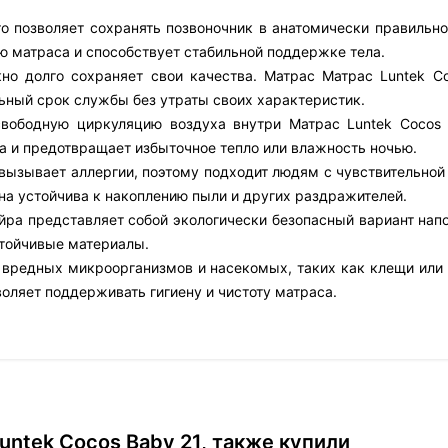
то позволяет сохранять позвоночник в анатомически правильн
ю матраса и способствует стабильной поддержке тела.
но долго сохраняет свои качества. Матрас Матрас Luntek Co
ьный срок службы без утраты своих характеристик.
 свободную циркуляцию воздуха внутри Матрас Luntek Cocos 
 и предотвращает избыточное тепло или влажность ночью.
е вызывает аллергии, поэтому подходит людям с чувствительно
на устойчива к накоплению пыли и других раздражителей.
йра представляет собой экологически безопасный вариант напо
тойчивые материалы.
 вредных микроорганизмов и насекомых, таких как клещи или 
воляет поддерживать гигиену и чистоту матраса.
ntek Cocos Baby 21, также купили