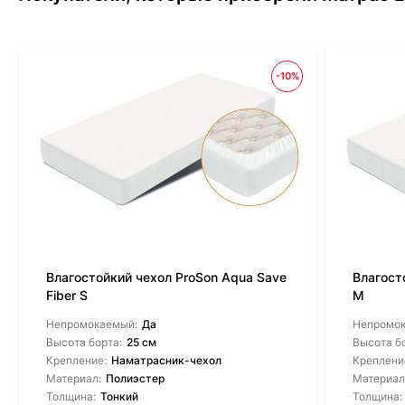
-10%
Влагостойкий чехол ProSon Aqua Save
Влагост
Fiber S
M
Непромокаемый:
Да
Непромо
Высота борта:
25 см
Высота б
Крепление:
Наматрасник-чехол
Креплени
Материал:
Полиэстер
Материал
Толщина:
Тонкий
Толщина: