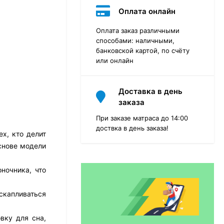
Оплата онлайн
Оплата заказ различными
способами: наличными,
банковской картой, по счёту
или онлайн
Доставка в день
заказа
При заказе матраса до 14:00
доствка в день заказа!
х, кто делит
снове модели
Матрас Dimax Практик
Чип Ролл 18 Массаж
ночника, что
12 468
₽
9 351
₽
скапливаться
вку для сна,