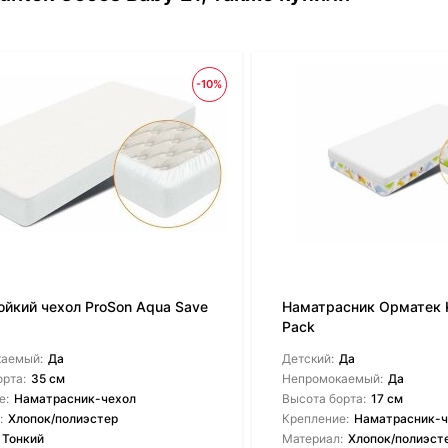
-10%
ойкий чехол ProSon Aqua Save
Наматрасник Орматек K
Pack
каемый:
Да
Детский:
Да
орта:
35 см
Непромокаемый:
Да
е:
Наматрасник-чехол
Высота борта:
17 см
:
Хлопок/полиэстер
Крепление:
Наматрасник-ч
Тонкий
Материал:
Хлопок/полиэст