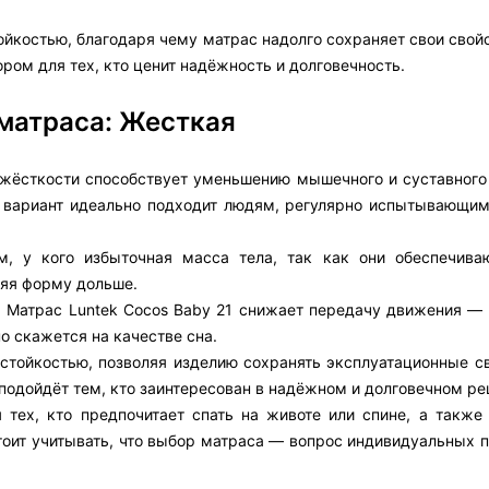
костью, благодаря чему матрас надолго сохраняет свои свойс
ром для тех, кто ценит надёжность и долговечность.
 матраса: Жесткая
 жёсткости способствует уменьшению мышечного и суставного
ой вариант идеально подходит людям, регулярно испытывающи
, у кого избыточная масса тела, так как они обеспечив
няя форму дольше.
, Матрас Luntek Cocos Baby 21 снижает передачу движения — 
о скажется на качестве сна.
остойкостью, позволяя изделию сохранять эксплуатационные с
 подойдёт тем, кто заинтересован в надёжном и долговечном ре
 тех, кто предпочитает спать на животе или спине, а также
тоит учитывать, что выбор матраса — вопрос индивидуальных п