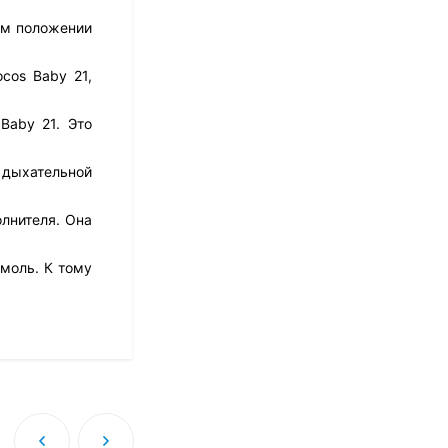
14 021
₽
ом положении
cos Baby 21,
Матрас Dimax Практик
Чип Ролл 18 Массаж
Baby 21. Это
12 468
₽
9 351
₽
й дыхательной
лнителя. Она
Матрас Vitaflex Foam
Relax Cocos
моль. К тому
7 692
₽
Матрас Vitaflex Foam
Light Relax Cocos
5 458
₽