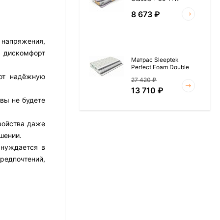
8 673
₽
 напряжения,
м дискомфорт
Матрас Sleeptek
Perfect Foam Double
ают надёжную
27 420
₽
13 710
₽
вы не будете
войства даже
Матрас Vitaflex Foam
шении.
Roll 15
 нуждается в
6 954
₽
редпочтений,
Матрас Materlux Rimini
17 526
₽