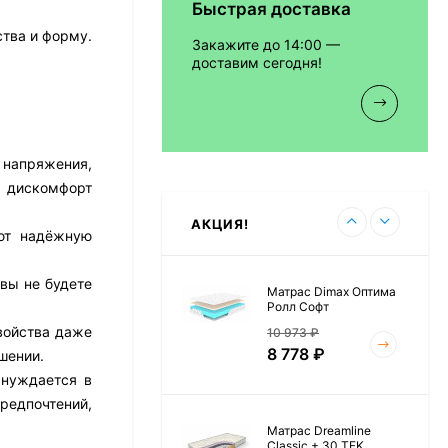
Быстрая доставка
Матрас Vitaflex Foam
Relax Cocos
тва и форму.
Закажите до 14:00 —
7 692
₽
доставим сегодня!
Матрас Vitaflex Foam
 напряжения,
Light Relax Cocos
м дискомфорт
5 458
₽
АКЦИЯ!
ают надёжную
вы не будете
Матрас Dimax Оптима
Ролл Софт
войства даже
10 973
₽
8 778
₽
шении.
 нуждается в
редпочтений,
Матрас Dreamline
Classic + 30 TFK