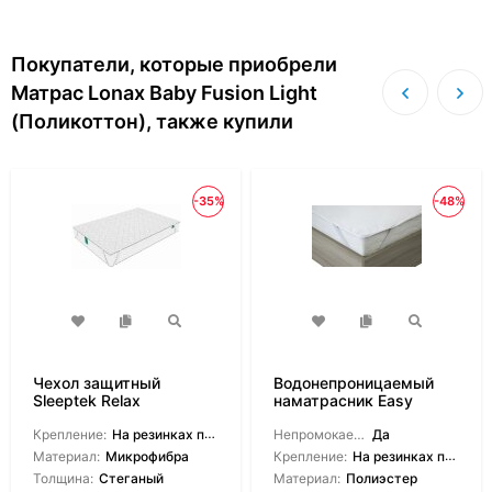
Покупатели, которые приобрели
Матрас Lonax Baby Fusion Light
(Поликоттон), также купили
-35%
-48%
Чехол защитный
Водонепроницаемый
Sleeptek Relax
наматрасник Easy
Cover
Крепление:
На резинках по углам
Непромокаемый:
Да
Материал:
Микрофибра
Крепление:
На резинках по углам
Толщина:
Стеганый
Материал:
Полиэстер